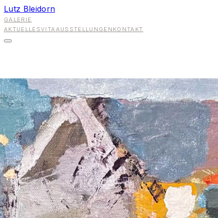
Lutz Bleidorn
GALERIE
AKTUELLES
VITA
AUSSTELLUNGEN
KONTAKT