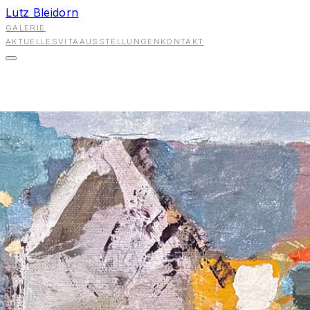
Lutz Bleidorn
GALERIE
AKTUELLES
VITA
AUSSTELLUNGEN
KONTAKT