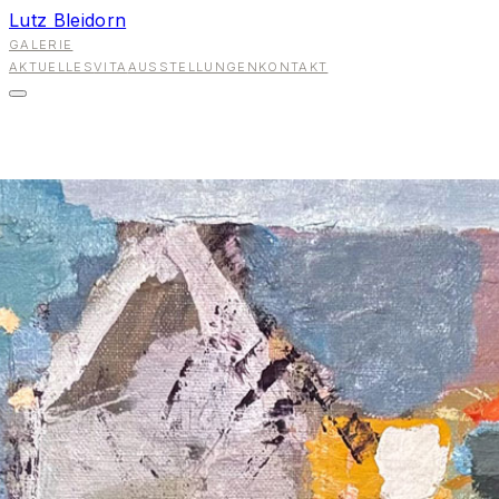
Lutz Bleidorn
GALERIE
AKTUELLES
VITA
AUSSTELLUNGEN
KONTAKT